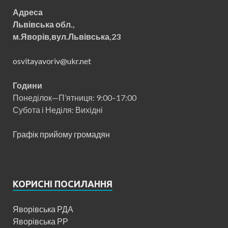
Адреса
Львівська обл.,
м.Яворів,вул.Львівська,23
osvitayavoriv@ukr.net
Години
Понеділок—П’ятниця: 9:00–17:00
Субота і Неділя: Вихідні
Графік прийому громадян
КОРИСНІ ПОСИЛАННЯ
Яворівська РДА
Яворівська РР