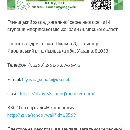
Глиницький заклад загальної середньої освіти І-ІІІ
ступенів Яворівської міської ради Львівської області
Поштова адреса: вул. Шкільна,3, с. Глиниці,
Яворівський р-н., Львівська обл., Україна, 81033
Телефон: (03259) 2-61-93, 7-76-93
E-mail:
hlynytsi_schole@ukr.net
Сайт:
https://hlynytsischole.jimdofree.com/
ЗЗСО на порталі «Нові знання»:
http://nz.ua/school/wall?id=13569
Електронна реєстрація в заклади загальної середньої