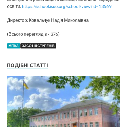
освіти:
https://school.isuo.org/school/view?id=13569
Директор: Ковальчук Надія Миколаївна
(Всього переглядів - 376)
МІТКА
ЗЗСО І-ІІІ СТУПЕНІВ
ПОДІБНІ СТАТТІ