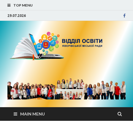
TOP MENU
29.07.2026
Від
осв
Яво
міс
рад
MAIN MENU