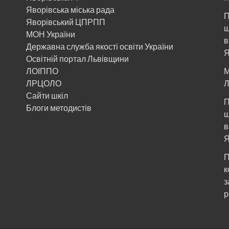
Яворівська міська рада
П
Яворівський ЦПРПП
щ
МОН України
в
Державна служба якості освіти України
Я
Освітній портал Львівщини
ЛОІППО
М
ЛРЦОЛО
Л
Сайти шкіл
П
Блоги методистів
щ
в
Я
П
к
з
р