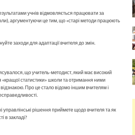
езультатами учнів відмовляється працювати за
ли), аргументуючи це тим, що «старі методи працюють
уйте заходи для адаптації вчителя до змін.
з’ясувалося, що учитель-методист, який має високий
я «кращої статистики» школи та отримання ними
 відзнакою. Про це стало відомо іншим вчителям і
есправедливості.
Які управлінські рішення приймете щодо вчителя та як
і в закладі?