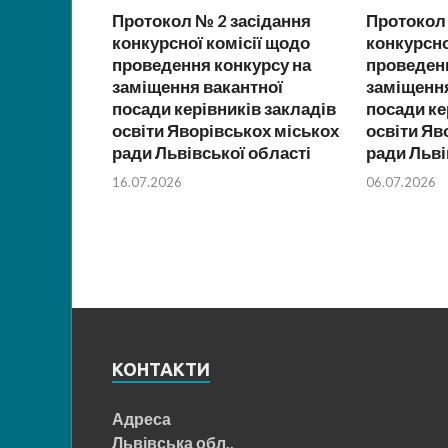
Протокол № 2 засідання
Протокол
конкурсної комісії щодо
конкурсно
проведення конкурсу на
проведенн
заміщення вакантної
заміщення
посади керівників закладів
посади ке
освіти Яворівськох міськох
освіти Яв
ради Львівської області
ради Льві
16.07.2026
06.07.2026
КОНТАКТИ
Адреса
Львівська обл.,