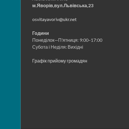
м.Яворів,вул.Львівська,23
osvitayavoriv@ukr.net
Години
Понеділок—П’ятниця: 9:00–17:00
Субота і Неділя: Вихідні
Графік прийому громадян