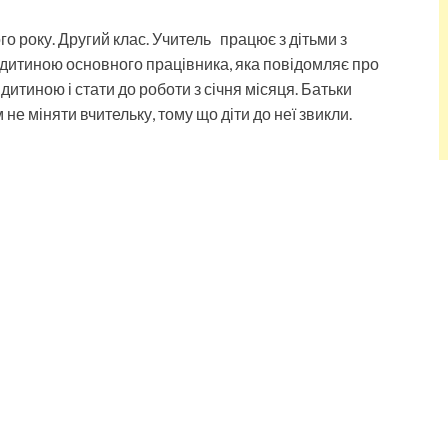
о року. Другий клас. Учитель працює з дітьми з
а дитиною основного працівника, яка повідомляє про
дитиною і стати до роботи з січня місяця. Батьки
е міняти вчительку, тому що діти до неї звикли.