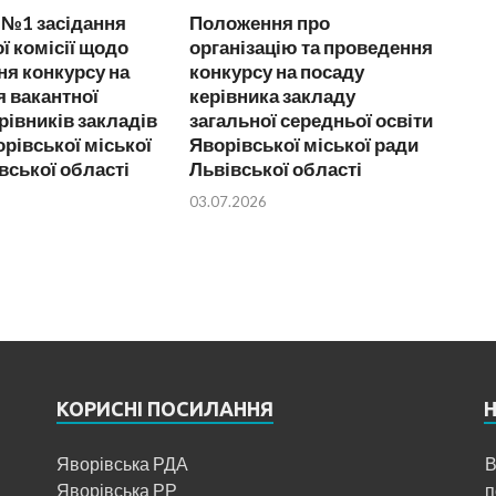
 №1 засідання
Положення про
ї комісії щодо
організацію та проведення
я конкурсу на
конкурсу на посаду
 вакантної
керівника закладу
рівників закладів
загальної середньої освіти
орівської міської
Яворівської міської ради
вської області
Львівської області
03.07.2026
КОРИСНІ ПОСИЛАННЯ
Яворівська РДА
В
Яворівська РР
п