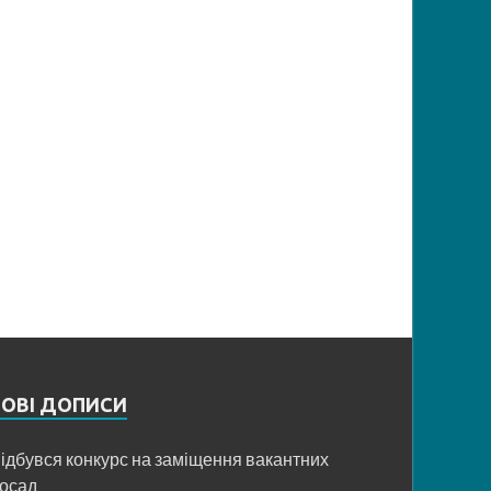
НОВІ ДОПИСИ
ідбувся конкурс на заміщення вакантних
осад