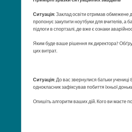
Ситуація:
Заклад освіти отримав обмежене д
пропонує закупити ноутбуки для вчителів, а б
підлоги в спортзалі, де вже є ознаки аварійнос
Яким буде ваше рішення як директора? Обґрун
цих витрат.
Ситуація:
До вас звернулися батьки учениці 8
однокласник зафіксував побиття їхньої донь
Опишіть алгоритм ваших дій. Кого ви маєте п