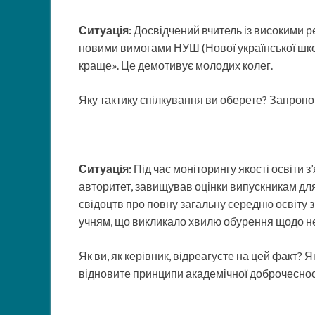
Ситуація:
Досвідчений вчитель із високими р
новими вимогами НУШ (Нової української шко
краще». Це демотивує молодих колег.
Яку тактику спілкування ви оберете? Запропон
Ситуація:
Під час моніторингу якості освіти 
авторитет, завищував оцінки випускникам дл
свідоцтв про повну загальну середню освіту з
учням, що викликало хвилю обурення щодо н
Як ви, як керівник, відреагуєте на цей факт? 
відновите принципи академічної доброчесност