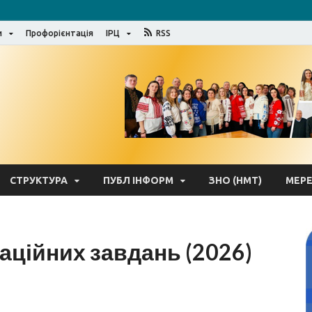
и
Профорієнтація
ІРЦ
RSS
Відділ освіти Яворівсь
СТРУКТУРА
ПУБЛ ІНФОРМ
ЗНО (НМТ)
МЕР
аційних завдань (2026)