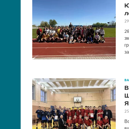
Ю
л
29
28
зм
гр
за
В
В
Ш
Я
25
Во
в