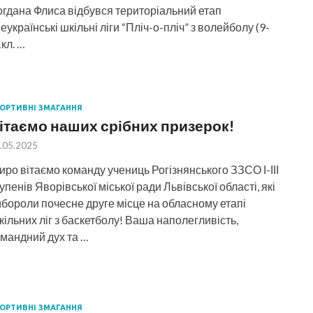
гдана Флиса відбувся територіальний етап
еукраїнські шкільні ліги “Пліч-о-пліч” з волейболу (9-
кл. …
ОРТИВНІ ЗМАГАННЯ
ітаємо наших срібних призерок!
.05.2025
ро вітаємо команду учениць Рогізнянського ЗЗСО І-ІІІ
упенів Яворівської міської ради Львівської області, які
бороли почесне друге місце на обласному етапі
ільних ліг з баскетболу! Ваша наполегливість,
мандний дух та …
ОРТИВНІ ЗМАГАННЯ