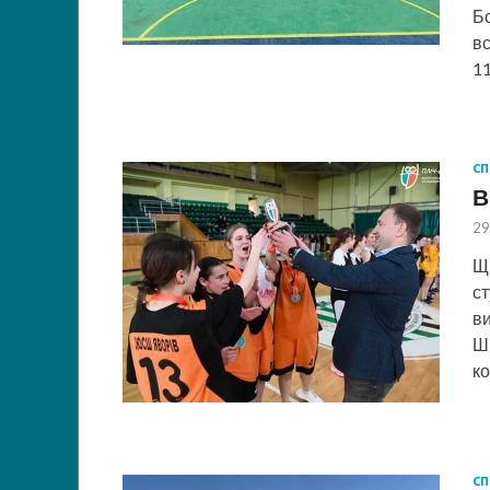
Бо
вс
11
СП
В
29
Щи
ст
ви
Шк
ко
СП