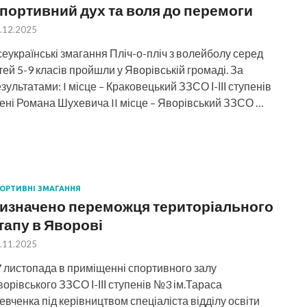
портивний дух та воля до перемоги
.12.2025
еукраїнські змагання Пліч-о-пліч з волейболу серед
тей 5-9 класів пройшли у Яворівській громаді. За
зультатами: I місце – Краковецький ЗЗСО І-ІІІ ступенів
ені Романа Шухевича II місце – Яворівський ЗЗСО …
ОРТИВНІ ЗМАГАННЯ
изначено переможця територіального
тапу в Яворові
.11.2025
 листопада в приміщенні спортивного залу
орівського ЗЗСО І-ІІІ ступенів №3 ім.Тараса
вченка під керівництвом спеціаліста відділу освіти