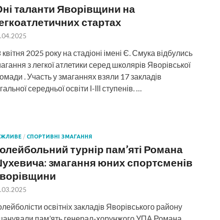
ні таланти Яворівщини на
егкоатлетичних стартах
.04.2025
 квітня 2025 року на стадіоні імені Є. Смука відбулись
агання з легкої атлетики серед школярів Яворівської
омади . Участь у змаганнях взяли 17 закладів
гальної середньої освіти І-ІІІ ступенів. …
АЖЛИВЕ
/
СПОРТИВНІ ЗМАГАННЯ
олейбольний турнір пам’яті Романа
ухевича: змагання юних спортсменів
ворівщини
.03.2025
лейболісти освітніх закладів Яворівського району
шанували пам’ять генерал-хорунжого УПА Романа