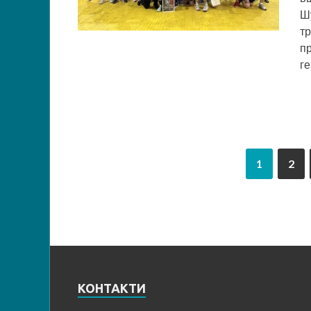
Шу
тр
п
г
1
2
КОНТАКТИ