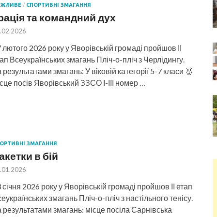
АЖЛИВЕ
/
СПОРТИВНІ ЗМАГАННЯ
рація та командний дух
.02.2026
 лютого 2026 року у Яворівській громаді пройшов ІІ
ап Всеукраїнських змагань Пліч-о-пліч з Черлідингу.
 результатами змагань: У віковій категорії 5-7 класи 🥇
сце посів Яворівський ЗЗСО І-ІІІ номер …
ОРТИВНІ ЗМАГАННЯ
акетки в бій
.01.2026
 січня 2026 року у Яворівській громаді пройшов ІІ етап
еукраїнських змагань Пліч-о-пліч з настільного тенісу.
 результатами змагань: місце посіла Сарнівська