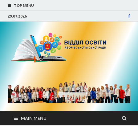
TOP MENU
29.07.2026
Від
осв
Яво
міс
рад
MAIN MENU