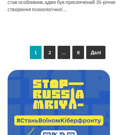
став особливим, адже був присвячений 35-річчю
створення психологічної …
1
2
…
8
Далі