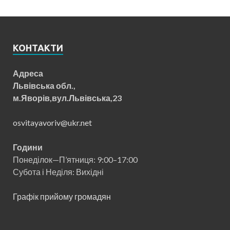
КОНТАКТИ
Адреса
Львівська обл.,
м.Яворів,вул.Львівська,23
osvitayavoriv@ukr.net
Години
Понеділок—П’ятниця: 9:00–17:00
Субота і Неділя: Вихідні
Графік прийому громадян