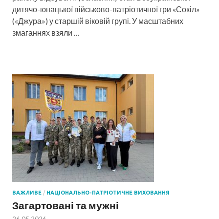
дитячо-юнацької військово-патріотичної гри «Сокіл»
(«Джура») у старшій віковій групі. У масштабних
змаганнях взяли …
ВАЖЛИВЕ
/
НАЦІОНАЛЬНО-ПАТРІОТИЧНЕ ВИХОВАННЯ
Загартовані та мужні