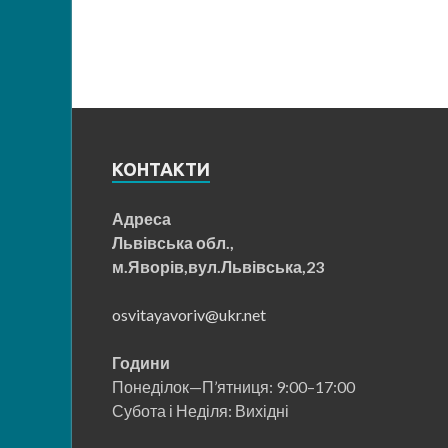
КОНТАКТИ
Адреса
Львівська обл.,
м.Яворів,вул.Львівська,23
osvitayavoriv@ukr.net
Години
Понеділок—П’ятниця: 9:00–17:00
Субота і Неділя: Вихідні