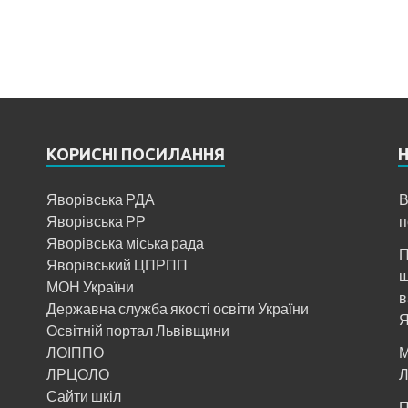
КОРИСНІ ПОСИЛАННЯ
Яворівська РДА
В
Яворівська РР
п
Яворівська міська рада
П
Яворівський ЦПРПП
щ
МОН України
в
Державна служба якості освіти України
Я
Освітній портал Львівщини
ЛОІППО
М
ЛРЦОЛО
Л
Сайти шкіл
П