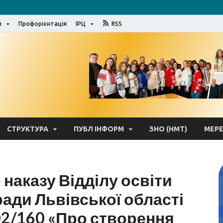
и
Профорієнтація
ІРЦ
RSS
Відділ освіти Яворівсь
СТРУКТУРА
ПУБЛ ІНФОРМ
ЗНО (НМТ)
МЕР
 наказу Відділу освіти
ради Львівської області
02/160 «Про створення