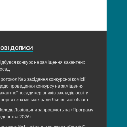
НОВІ ДОПИСИ
ідбувся конкурс на заміщення вакантних
осад
ротокол № 2 засідання конкурсної комісії
одо проведення конкурсу на заміщення
акантної посади керівників закладів освіти
ворівськох міськох ради Львівської області
олодь Львівщини запрошують на «Програму
ідерства 2026»
ротокол №1 засідання конкурсної комісії