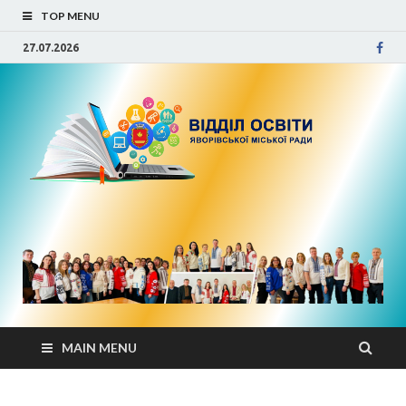
TOP MENU
27.07.2026
Від
осв
Яво
міс
рад
MAIN MENU