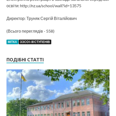
освіти: http://nz.ua/school/wall?id=13575
Директор: Труняк Сергій Віталійович
(Всього переглядів - 558)
МІТКА
ЗЗСО І-ІІІ СТУПЕНІВ
ПОДІБНІ СТАТТІ