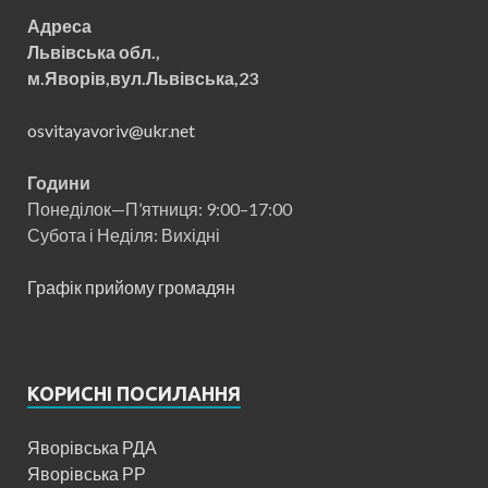
Адреса
Львівська обл.,
м.Яворів,вул.Львівська,23
osvitayavoriv@ukr.net
Години
Понеділок—П’ятниця: 9:00–17:00
Субота і Неділя: Вихідні
Графік прийому громадян
КОРИСНІ ПОСИЛАННЯ
Яворівська РДА
Яворівська РР