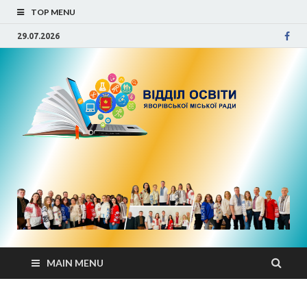
TOP MENU
29.07.2026
Від
осв
Яво
міс
рад
MAIN MENU