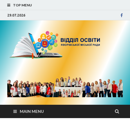
TOP MENU
29.07.2026
Від
осв
Яво
міс
рад
MAIN MENU