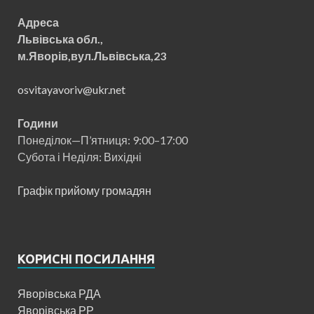
Адреса
Львівська обл.,
м.Яворів,вул.Львівська,23
osvitayavoriv@ukr.net
Години
Понеділок—П’ятниця: 9:00–17:00
Субота і Неділя: Вихідні
Графік прийому громадян
КОРИСНІ ПОСИЛАННЯ
Яворівська РДА
Яворівська РР