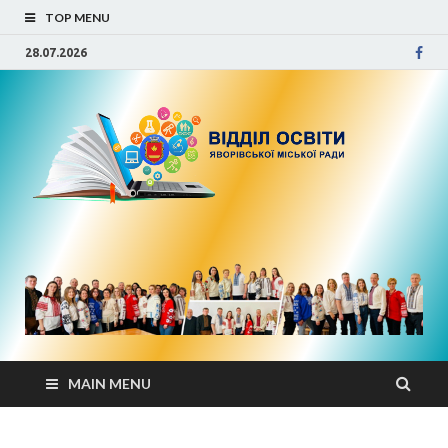
TOP MENU
28.07.2026
Від
осв
Яво
міс
рад
MAIN MENU