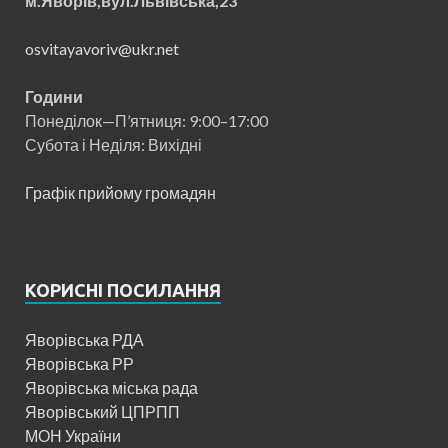
м.Яворів,вул.Львівська,23
osvitayavoriv@ukr.net
Години
Понеділок—П’ятниця: 9:00–17:00
Субота і Неділя: Вихідні
Графік прийому громадян
КОРИСНІ ПОСИЛАННЯ
Яворівська РДА
Яворівська РР
Яворівська міська рада
Яворівський ЦПРПП
МОН України